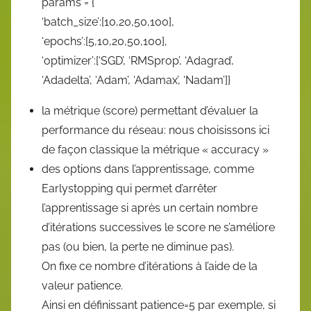
params = {
‘batch_size’:[10,20,50,100],
‘epochs’:[5,10,20,50,100],
‘optimizer’:[‘SGD’, ‘RMSprop’, ‘Adagrad’,
‘Adadelta’, ‘Adam’, ‘Adamax’, ‘Nadam’]}
la métrique (score) permettant d’évaluer la
performance du réseau: nous choisissons ici
de façon classique la métrique « accuracy »
des options dans l’apprentissage, comme
Earlystopping qui permet d’arrêter
l’apprentissage si après un certain nombre
d’itérations successives le score ne s’améliore
pas (ou bien, la perte ne diminue pas).
On fixe ce nombre d’itérations à l’aide de la
valeur patience.
Ainsi en définissant patience=5 par exemple, si