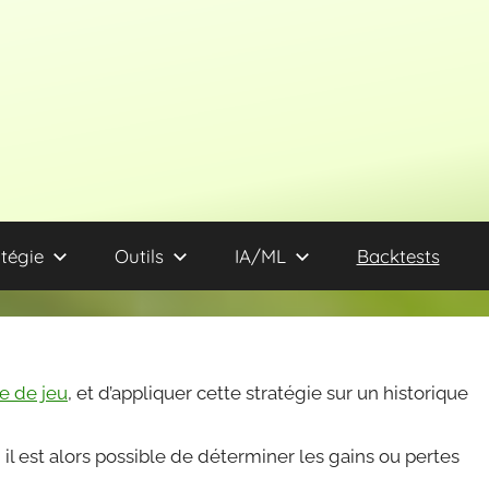
tégie
Outils
IA/ML
Backtests
ie de jeu
, et d’appliquer cette stratégie sur un historique
 il est alors possible de déterminer les gains ou pertes