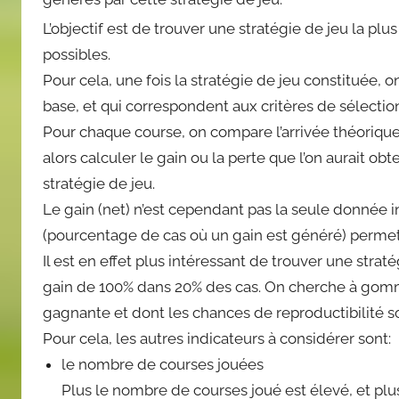
L’objectif est de trouver une stratégie de jeu la pl
possibles.
Pour cela, une fois la stratégie de jeu constituée, 
base, et qui correspondent aux critères de sélectio
Pour chaque course, on compare l’arrivée théorique g
alors calculer le gain ou la perte que l’on aurait ob
stratégie de jeu.
Le gain (net) n’est cependant pas la seule donnée int
(pourcentage de cas où un gain est généré) permet au
Il est en effet plus intéressant de trouver une str
gain de 100% dans 20% des cas. On cherche à gommer
gagnante et dont les chances de reproductibilité s
Pour cela, les autres indicateurs à considérer sont:
le nombre de courses jouées
Plus le nombre de courses joué est élevé, et plus