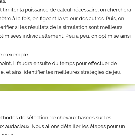
ts.
t limiter la puissance de calcul nécessaire, on cherchera
re à la fois, en figeant la valeur des autres. Puis, on
ifier si les résultats de la simulation sont meilleurs
timisées individuellement. Peu à peu, on optimise ainsi
re d’exemple.
 point, il faudra ensuite du temps pour effectuer de
et ainsi identifier les meilleures stratégies de jeu.
méthodes de sélection de chevaux basées sur les
ux audacieux. Nous allons détailler les étapes pour un
, nous