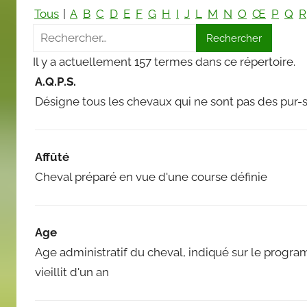
Tous
|
A
B
C
D
E
F
G
H
I
J
L
M
N
O
Œ
P
Q
R
Il y a actuellement 157 termes dans ce répertoire.
A.Q.P.S.
Désigne tous les chevaux qui ne sont pas des pur-
Affûté
Cheval préparé en vue d'une course définie
Age
Age administratif du cheval, indiqué sur le progr
vieillit d'un an