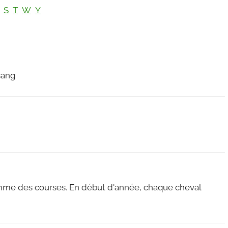
S
T
W
Y
sang
amme des courses. En début d'année, chaque cheval