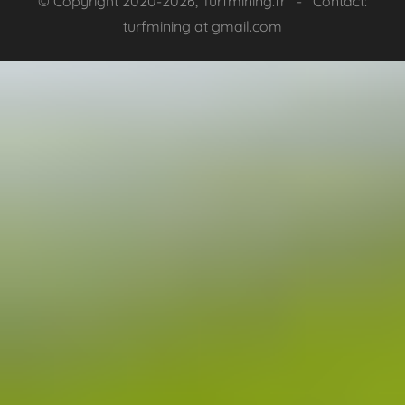
© Copyright 2020-2026, Turfmining.fr - Contact:
turfmining at gmail.com