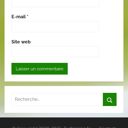
E-mail
*
Site web