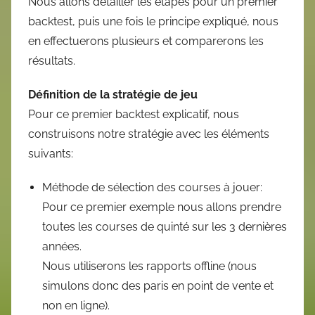
Nous allons détailler les étapes pour un premier
backtest, puis une fois le principe expliqué, nous
en effectuerons plusieurs et comparerons les
résultats.
Définition de la stratégie de jeu
Pour ce premier backtest explicatif, nous
construisons notre stratégie avec les éléments
suivants:
Méthode de sélection des courses à jouer:
Pour ce premier exemple nous allons prendre
toutes les courses de quinté sur les 3 dernières
années.
Nous utiliserons les rapports offline (nous
simulons donc des paris en point de vente et
non en ligne).