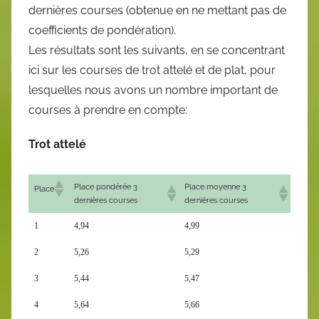
dernières courses (obtenue en ne mettant pas de
coefficients de pondération).
Les résultats sont les suivants, en se concentrant
ici sur les courses de trot attelé et de plat, pour
lesquelles nous avons un nombre important de
courses à prendre en compte:
Trot attelé
Place pondérée 3
Place moyenne 3
Place
dernières courses
dernières courses
1
4,94
4,99
2
5,26
5,29
3
5,44
5,47
4
5,64
5,66