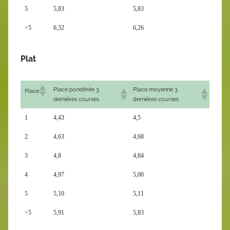
5
5,83
5,83
>5
6,32
6,26
Plat
Place pondérée 3
Place moyenne 3
Place
dernières courses
dernières courses
1
4,43
4,5
2
4,63
4,68
3
4,8
4,84
4
4,97
5,00
5
5,10
5,11
>5
5,91
5,83