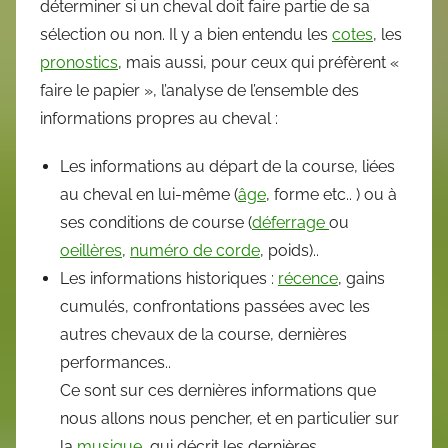
déterminer si un cheval doit faire partie de sa
sélection ou non. Il y a bien entendu les
cotes
, les
pronostics
, mais aussi, pour ceux qui préfèrent «
faire le papier », l’analyse de l’ensemble des
informations propres au cheval :
Les informations au départ de la course, liées
au cheval en lui-même (
âge
, forme etc.. ) ou à
ses conditions de course (
déferrage
ou
oeillères
,
numéro de corde
, poids)..
Les informations historiques :
récence
, gains
cumulés, confrontations passées avec les
autres chevaux de la course, dernières
performances..
Ce sont sur ces dernières informations que
nous allons nous pencher, et en particulier sur
la
musique
, qui décrit les dernières